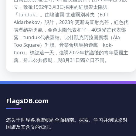
立，致敬1992年3月3日採用的紅旗帶太陽與
「tunduk」。由埃迪爾·艾達爾別科夫（Edil
Aidarbekov）設計，2023年更新為直射光芒，紅色代
表瑪納斯勇氣，金色太陽代表和平，40道光芒代表部
落，tunduk代表團結。比什凱克阿拉圖廣場（Ala-
Too Square）升旗、音樂會與馬術遊戲「kok-
boru」標誌這一天，強調2022年抗議後的青年愛國主
義，雖非公共假期，與8月31日獨立日不同。
FlagsDB.com
您关于世界各地旗帜的全面指南。探索、学习并测试您对
国旗及其含义的知识。