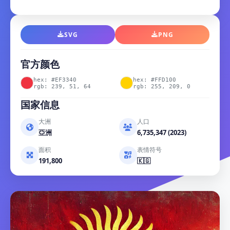
SVG
PNG
官方颜色
hex: #EF3340
hex: #FFD100
rgb: 239, 51, 64
rgb: 255, 209, 0
国家信息
大洲
人口
亞洲
6,735,347 (2023)
面积
表情符号
191,800
🇰🇬