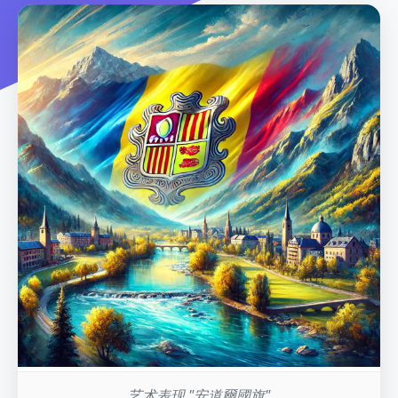
艺术表现 "安道爾國旗"