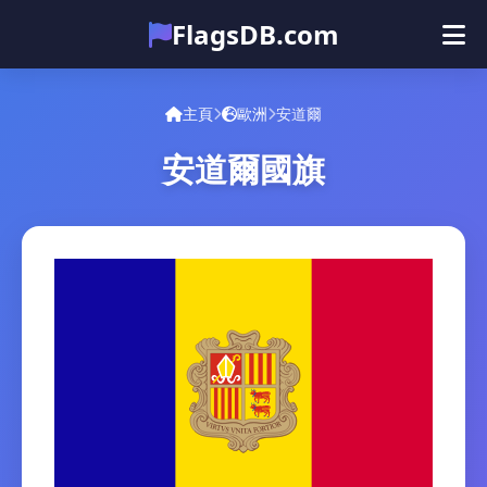
FlagsDB.com
主頁
所有国家
测验
主頁
歐洲
安道爾
表情符号
安道爾國旗