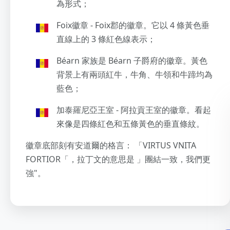
為形式；
Foix徽章 - Foix郡的徽章。它以 4 條黃色垂
直線上的 3 條紅色線表示；
Béarn 家族是 Béarn 子爵府的徽章。黃色
背景上有兩頭紅牛，牛角、牛領和牛蹄均為
藍色；
加泰羅尼亞王室 - 阿拉貢王室的徽章。看起
來像是四條紅色和五條黃色的垂直條紋。
徽章底部刻有安道爾的格言： 「VIRTUS VNITA
FORTIOR「，拉丁文的意思是 」團結一致，我們更
強"。