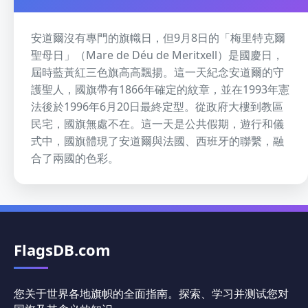
安道爾沒有專門的旗幟日，但9月8日的「梅里特克爾
聖母日」（Mare de Déu de Meritxell）是國慶日，
屆時藍黃紅三色旗高高飄揚。這一天紀念安道爾的守
護聖人，國旗帶有1866年確定的紋章，並在1993年憲
法後於1996年6月20日最終定型。從政府大樓到教區
民宅，國旗無處不在。這一天是公共假期，遊行和儀
式中，國旗體現了安道爾與法國、西班牙的聯繫，融
合了兩國的色彩。
FlagsDB.com
您关于世界各地旗帜的全面指南。探索、学习并测试您对