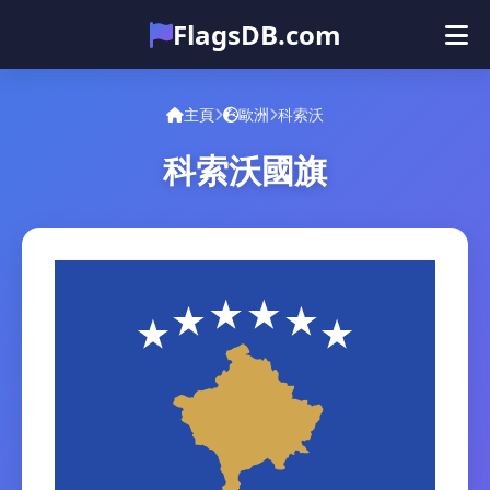
FlagsDB.com
主頁
所有国家
测验
主頁
歐洲
科索沃
表情符号
科索沃國旗