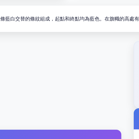
得通過，由五條藍白交替的條紋組成，起點和終點均為藍色。在旗幟的