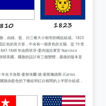
提出古巴的國旗，由綠、藍、白三條大小相等的橫紋組成。1823
紅色的長方形，中央有一個黃色的太陽。從 19 世
1848 年由西班牙-委內瑞拉軍官 Narcisco
古巴併歸美國。國旗的設計有三個變體，最後的版本是
在卡洛斯-曼努埃爾-德-塞斯佩德斯 (Carlos
開。當時的國旗由藍色的下條紋和紅白相間的上半部分組成，