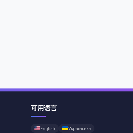
可用语言
English
Українська