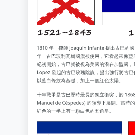
1810 年，律師 Joaquín Infante 
年，古巴玻利瓦爾國旗被使用，它看起來像藍底
紀初開始，古巴就被視為美國的潛在加盟國，1847-
Lopez 發起的古巴玫瑰陰謀，提出強行將
以藍白條紋為基礎，加上一個紅色太陽。
十年戰爭是古巴歷時最長的獨立衝突，於 1868 年
Manuel de Céspedes) 的領導下展
紅色的一半上有一顆白色的五角星。