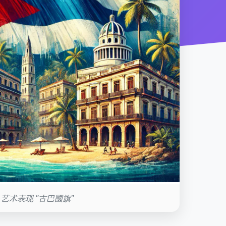
艺术表现 "古巴國旗"