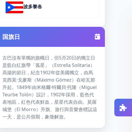
波多黎各
国旗日
古巴沒有單獨的旗幟日，但5月20日的獨立日
是藍白紅旗帶「孤星」（Estrella Solitaria）
高揚的節日，紀念1902年從美國獨立，由馬
克西莫·戈麥斯（Máximo Gómez）在哈瓦那
升起。1849年由米格爾·特爾貝·托隆（Miguel
Teurbe Tolón）設計，1902年採用，藍色代
表地區，紅色代表鮮血，星星代表自由。莫羅
城堡（El Morro）升旗、遊行與音樂會標誌這
一天，是公共假期，象徵解放。