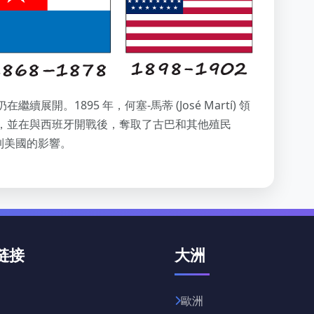
開。1895 年，何塞-馬蒂 (José Martí) 領
，並在與西班牙開戰後，奪取了古巴和其他殖民
受到美國的影響。
链接
大洲
歐洲