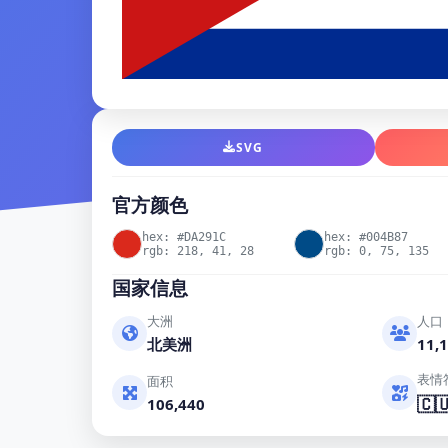
SVG
官方颜色
hex: #DA291C
hex: #004B87
rgb: 218, 41, 28
rgb: 0, 75, 135
国家信息
大洲
人口
北美洲
11,1
表情
面积
🇨
106,440