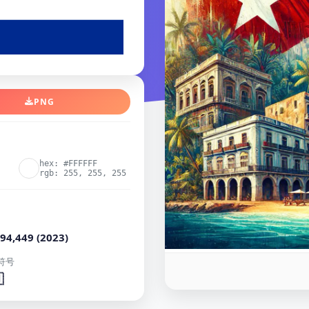
PNG
hex: #FFFFFF
rgb: 255, 255, 255
94,449 (2023)
符号
