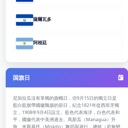
薩爾瓦多
阿根廷
国旗日
尼加拉瓜沒有單獨的旗幟日，但9月15日的獨立日是
藍白藍旗帶國徽飄揚的節日，紀念1821年從西班牙獨
立，1908年9月4日設立。藍色代表海洋，白色代表和
平，國徽代表中美洲過去。馬那瓜（Managua）升
旗、米斯基托（Miskito）舞蹈與遊行，總統（若無變