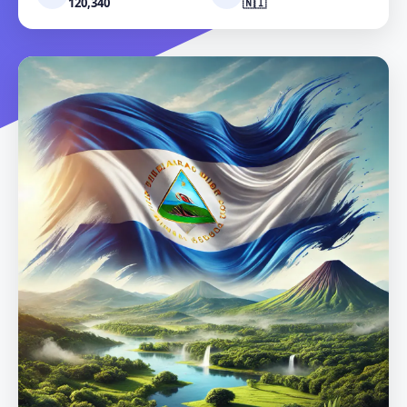
120,340
🇳🇮