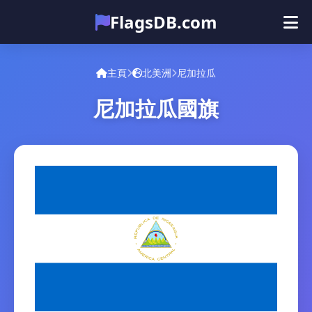
FlagsDB.com
主頁
所有国家
测验
主頁
北美洲
尼加拉瓜
表情符号
尼加拉瓜國旗