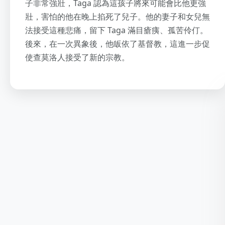
子非常強壯，Taga 認為這孩子將來可能會比他更強
壯，害怕的他在晚上掐死了兒子。他的妻子和女兒無
法接受這種悲痛，留下 Taga 滿目瘡痍、孤苦伶仃。
後來，在一次異象後，他皈依了基督教，這進一步促
使查莫洛人接受了新的宗教。