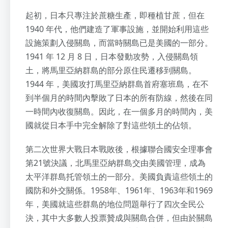
起初，日本只專注於蔗糖生產，即種植甘蔗，但在
1940 年代，他們建造了軍事設施，並開始利用這些
設施策劃入侵關島，而當時關島已是美國的一部分。
1941 年 12 月 8 日，日本發動攻勢，入侵關島領
土，將馬里亞納群島的部分原住民遷移到關島。
1944 年，美國攻打馬里亞納群島首府塞班島，在不
到半個月的時間內擊敗了日本的所有防線，然後在同
一時間內收復關島。因此，在一個多月的時間內，美
國就從日本手中完全解除了對這些領土的佔領。
第二次世界大戰日本戰敗後，根據聯合國安全理事會
第21號決議，北馬里亞納群島交由美國管理，成為
太平洋群島托管領土的一部分。美國負責這些領土的
國防和外交關係。1958年、1961年、1963年和1969
年，美國就這些群島的地位問題舉行了四次全民公
決，其中大多數人投票贊成與關島合併，但由於關島