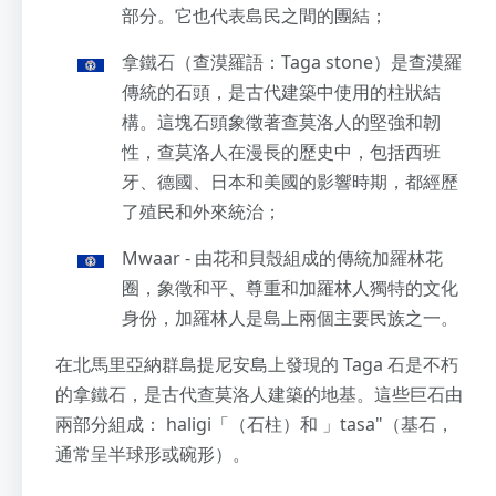
部分。它也代表島民之間的團結；
拿鐵石（查漠羅語：Taga stone）是查漠羅
傳統的石頭，是古代建築中使用的柱狀結
構。這塊石頭象徵著查莫洛人的堅強和韌
性，查莫洛人在漫長的歷史中，包括西班
牙、德國、日本和美國的影響時期，都經歷
了殖民和外來統治；
Mwaar - 由花和貝殼組成的傳統加羅林花
圈，象徵和平、尊重和加羅林人獨特的文化
身份，加羅林人是島上兩個主要民族之一。
在北馬里亞納群島提尼安島上發現的 Taga 石是不朽
的拿鐵石，是古代查莫洛人建築的地基。這些巨石由
兩部分組成： haligi「（石柱）和 」tasa"（基石，
通常呈半球形或碗形）。