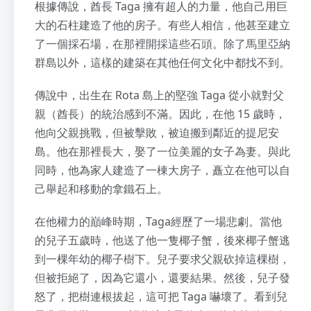
根據傳說，酋長 Taga 擁有超人的力量，他自己用巨
大的石柱建造了他的房子。有些人相信，他甚至建立
了一個採石場，在那裡開採這些石頭。除了馬里亞納
群島以外，這樣的建築在其他任何文化中都找不到。
傳說中，出生在 Rota 島上的堅強 Taga 從小就對父
親（酋長）的統治感到不滿。因此，在他 15 歲時，
他向父親挑戰，但被擊敗，被迫搬到鄰近的提尼安
島。他在那裡長大，娶了一位美麗的女子為妻。與此
同時，他為家人建造了一棟大房子，矗立在他可以自
己舉起和移動的拿鐵石上。
在他權力的巔峰時期，Taga經歷了一場悲劇。當他
的兒子五歲時，他送了他一隻椰子蟹，後來椰子蟹逃
到一棵年幼的椰子樹下。兒子要求父親砍掉這棵樹，
但被拒絕了，因為它還小，還要結果。然後，兒子發
怒了，把樹連根拔起，這可把 Taga 嚇壞了。看到兒