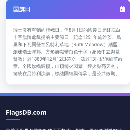
国旗日
瑞士沒有單獨的旗幟日，但8月1日的國慶日是紅底白
十字旗隨處飄揚的主要節日，紀念1291年施維茨、烏
里和下瓦爾登在呂特利草地（Rütli Meadow）結盟，
創建瑞士聯邦。方形旗幟帶白色十字（象徵中立與基
督教）於1889年12月12日確立，源於13世紀施維茨紋
章。全國旗幟飄揚，山頂篝火閃耀，煙火點亮天空，
總統在呂特利演講，標誌團結與傳承，是公共假期。
FlagsDB.com