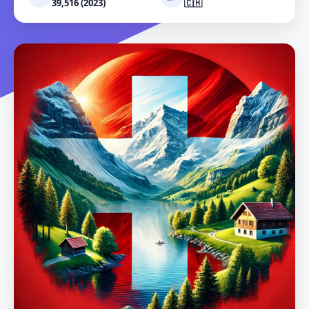
39,516 (2023)
🇨🇭