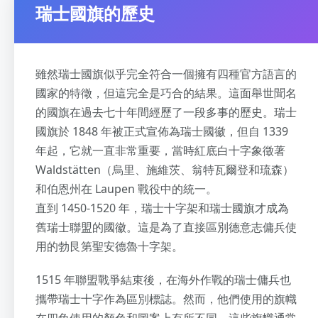
瑞士國旗的歷史
雖然瑞士國旗似乎完全符合一個擁有四種官方語言的
國家的特徵，但這完全是巧合的結果。這面舉世聞名
的國旗在過去七十年間經歷了一段多事的歷史。瑞士
國旗於 1848 年被正式宣佈為瑞士國徽，但自 1339
年起，它就一直非常重要，當時紅底白十字象徵著
Waldstätten（烏里、施維茨、翁特瓦爾登和琉森）
和伯恩州在 Laupen 戰役中的統一。
直到 1450-1520 年，瑞士十字架和瑞士國旗才成為
舊瑞士聯盟的國徽。這是為了直接區別德意志傭兵使
用的勃艮第聖安德魯十字架。
1515 年聯盟戰爭結束後，在海外作戰的瑞士傭兵也
攜帶瑞士十字作為區別標誌。然而，他們使用的旗幟