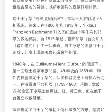
在四角使用的顏色和圖案上有所不同。這些旗幟通常
也包含當地的符號，以顯示傭兵的直接隸屬關係。
瑞士十字架 "最早用於戰爭中，幫助士兵在戰場上互
相辨認。後來，在 1800 年和 1815 年，Niklaus
Franz von Bachmann 引入了紅底白十字作為其部
隊的戰地標誌。自 1815 年起，聯邦印章（首次加入
《聯邦條約》）由一個垂直、自由浮動的等腰白十字
組成，紅底上環繞著聯邦議會的州徽。
1840 年，在 Guillaume-Henri Dufour 的倡議下，
第一面瑞士國家軍旗問世。49 年後的 1889 年，聯
邦委員會決定十字架的四個等長臂膀應比寬長六分之
一。在海爾維亞共和國（1798-1803）時期，拿破
崙-波拿巴下令瑞士使用綠、紅、黃三色，但在他下
台後立即被廢棄。
法律規定了白十字的確切比例和國旗的方形。儘管如