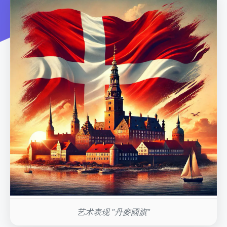
艺术表现 "丹麥國旗"