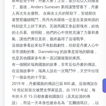
教舉起雙手時，丹麥人衝了上去，愛沙尼亞人則撤退
了。最後，Anders Sunesen 累得讓雙臂垂下，丹麥
人再次失去優勢。 在兩名士兵的幫助下，安德斯扶
著雙臂繼續戰鬥，而丹內布羅格一定是在某個奇蹟的
時刻從天上掉下來的。瓦德馬國王拿起那塊布，給他
的士兵看。很明顯，他們的心中突然充滿了力量和勇
氣，讓他們勇往直前，最終贏得了這場戰爭。
這個故事看起來似乎有點戲劇性，但卻是丹麥人心中
非常感動的事。Dannebrog 的故事是當地的驕傲，
也是其他國家多年來一直試圖複製的東西。
有一個關於瑞典國旗的故事，非常近似丹麥的傳說。
在這個故事中，瑞典人說在一次戰鬥中，天空中出現
了一個金色的十字架。
2019 年，丹麥國旗的傳說已屆 800 歲。這個傳說在
16 世紀初首次被歷史學家提及。自 1913 年起，每
年的 6 月 15 日都會慶祝國旗日（及其起源的傳
說），而這一天本身也被命名為「瓦爾德瑪日」，以