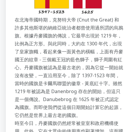
在北海帝國時期，克努特大帝 (Cnut the Great) 和
許多其他斯堪的納維亞統治者都曾使用過所謂的烏鴉
旗。根據丹麥國旗的傳說，它最早出現於 1219 年，
比例為正方形。與此同時，大約在 1300 年代，出現
了皇家旗幟，看起來像一面黃色的橫幅，上面有丹麥
國王的紋章 - 三個戴王冠的藍色獅子，獅子周圍有紅
心。丹麥國旗被認為是最古老的，因為它從一開始就
沒有改變，一直沿用至今，除了 1397-1523 年間，
當時的國旗是卡爾馬聯盟的徽章 - 黃底紅十字。雖然
1219 年被認為是 Danenbrog 存在的開始，但這只
是一個傳說。Danubebrog 在 1625 年被正式認定
為國旗。而即使我們從這個日期開始計算它的起源，
它仍然是世界上最古老的國旗。
時至今日，丹麥國旗仍然經常被皇室和政府機構使
用。此外，它在大眾中的使用率也顯著增加。這面國