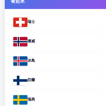
看起來
瑞士
挪威
冰島
芬蘭
瑞典