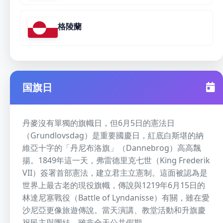
格陵蘭
国旗日
丹麥沒有單獨的旗幟日，但6月5日的憲法日
（Grundlovsdag）是重要國慶日，紅底白斯堪的納
維亞十字的「丹尼布洛旗」（Dannebrog）高高飄
揚。1849年這一天，弗雷德里克七世（King Frederik
VII）簽署首部憲法，建立君主立憲制。這面被認為是
世界上最古老的現役旗幟，傳說與1219年6月15日的
林達尼塞戰役（Battle of Lyndanisse）有關，雖在愛
沙尼亞更像旅遊傳說。當天演講、教堂活動和升旗慶
祝民主與團結，雖非全天公共假期。