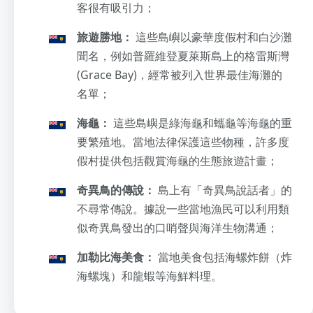
客很有吸引力；
旅遊勝地：
這些島嶼以豪華度假村和白沙灘
聞名，例如普羅維登夏萊斯島上的格雷斯灣
(Grace Bay)，經常被列入世界最佳海灘的
名單；
海龜：
這些島嶼是綠海龜和蠵龜等海龜的重
要繁殖地。當地法律保護這些物種，許多度
假村提供包括觀賞海龜的生態旅遊計畫；
奇異鳥的傳說：
島上有「奇異鳥說話者」的
不尋常傳說。據說一些當地漁民可以利用類
似奇異鳥發出的口哨聲與海洋生物溝通；
加勒比海美食：
當地美食包括海螺炸餅（炸
海螺塊）和龍蝦等海鮮料理。