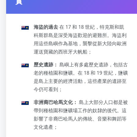
實
海盜的過去
在 17 和 18 世紀，特克斯和凱
科斯群島是深受海盜歡迎的避難所。海盜利
用這些島嶼作為基地，襲擊從新大陸向歐洲
運送寶藏的西班牙大帆船；
歷史遺跡：
島嶼上有多處歷史遺跡，包括古
老的種植園和鹽礦。在 18 和 19 世紀，鹽礦
是島上主要的經濟活動，這些產業的遺跡至
今仍可看到；
非洲裔巴哈馬文化：
島上大部分人口都是被
帶到種植園和鹽礦場工作的奴隸的後代。這
影響了非裔巴哈馬人的傳統、音樂和舞蹈等
文化遺產；