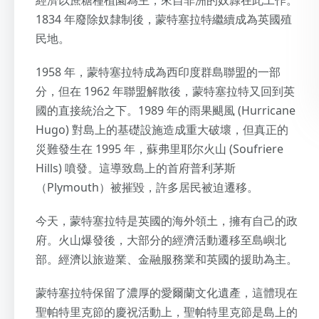
經濟以蔗糖種植園為主，來自非洲的奴隸在此工作。
1834 年廢除奴隸制後，蒙特塞拉特繼續成為英國殖
民地。
1958 年，蒙特塞拉特成為西印度群島聯盟的一部
分，但在 1962 年聯盟解散後，蒙特塞拉特又回到英
國的直接統治之下。1989 年的雨果颶風 (Hurricane
Hugo) 對島上的基礎設施造成重大破壞，但真正的
災難發生在 1995 年，蘇弗里耶尔火山 (Soufriere
Hills) 噴發。這導致島上的首府普利茅斯
（Plymouth）被摧毀，許多居民被迫遷移。
今天，蒙特塞拉特是英國的海外領土，擁有自己的政
府。火山爆發後，大部分的經濟活動遷移至島嶼北
部。經濟以旅遊業、金融服務業和英國的援助為主。
蒙特塞拉特保留了濃厚的愛爾蘭文化遺產，這體現在
聖帕特里克節的慶祝活動上，聖帕特里克節是島上的