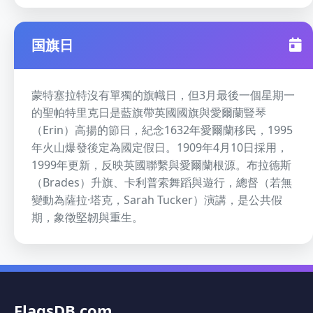
国旗日
蒙特塞拉特沒有單獨的旗幟日，但3月最後一個星期一
的聖帕特里克日是藍旗帶英國國旗與愛爾蘭豎琴
（Erin）高揚的節日，紀念1632年愛爾蘭移民，1995
年火山爆發後定為國定假日。1909年4月10日採用，
1999年更新，反映英國聯繫與愛爾蘭根源。布拉德斯
（Brades）升旗、卡利普索舞蹈與遊行，總督（若無
變動為薩拉·塔克，Sarah Tucker）演講，是公共假
期，象徵堅韌與重生。
FlagsDB.com