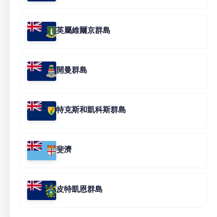
英屬維爾京群島
開曼群島
特克斯和凱科斯群島
斐濟
皮特凱恩群島