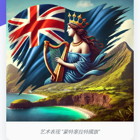
艺术表现 "蒙特塞拉特國旗"