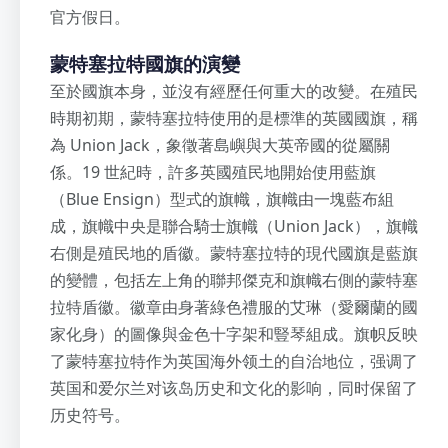
官方假日。
蒙特塞拉特國旗的演變
至於國旗本身，並沒有經歷任何重大的改變。在殖民
時期初期，蒙特塞拉特使用的是標準的英國國旗，稱
為 Union Jack，象徵著島嶼與大英帝國的從屬關
係。19 世紀時，許多英國殖民地開始使用藍旗
（Blue Ensign）型式的旗幟，旗幟由一塊藍布組
成，旗幟中央是聯合騎士旗幟（Union Jack），旗幟
右側是殖民地的盾徽。蒙特塞拉特的現代國旗是藍旗
的變體，包括左上角的聯邦傑克和旗幟右側的蒙特塞
拉特盾徽。徽章由身著綠色禮服的艾琳（愛爾蘭的國
家化身）的圖像與金色十字架和豎琴組成。旗帜反映
了蒙特塞拉特作为英国海外领土的自治地位，强调了
英国和爱尔兰对该岛历史和文化的影响，同时保留了
历史符号。