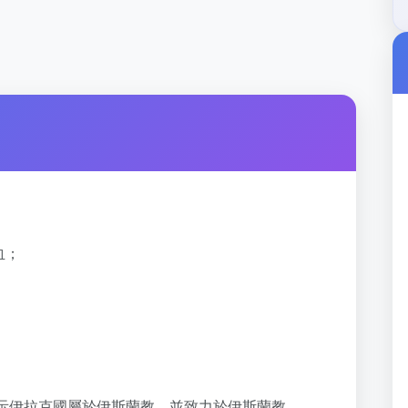
血；
；
去的，表示伊拉克國屬於伊斯蘭教，並致力於伊斯蘭教。