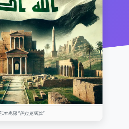
艺术表现 "伊拉克國旗"