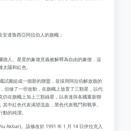
色，以及安達魯西亞阿拉伯人的旗幟；
爾德人。星星的象徵意義被解釋為自由的象徵，這
種太陽和紅色。
伊拉克三國試圖組成一個新的聯盟，並採用阿拉伯解放旗的
的旗幟，但做了一些改動，在旗幟上放置了三顆星，以代
克仍在旗幟上加上三顆綠星，以表達與各國重新聯
，其中紅色代表渴望流血，黑色代表戰鬥和戰爭。
行動的純潔。
Akbar)。該修改於 1991 年 1 月 14 日伊拉克入