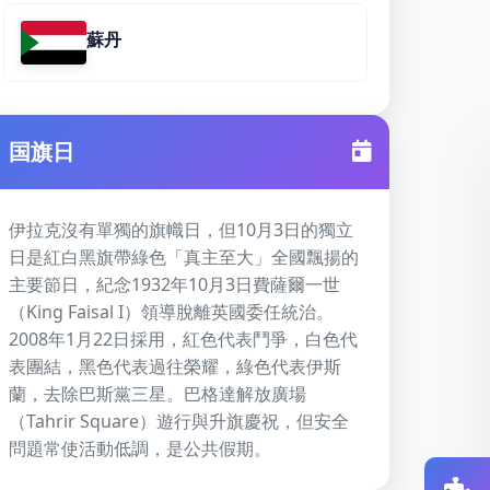
蘇丹
国旗日
伊拉克沒有單獨的旗幟日，但10月3日的獨立
日是紅白黑旗帶綠色「真主至大」全國飄揚的
主要節日，紀念1932年10月3日費薩爾一世
（King Faisal I）領導脫離英國委任統治。
2008年1月22日採用，紅色代表鬥爭，白色代
表團結，黑色代表過往榮耀，綠色代表伊斯
蘭，去除巴斯黨三星。巴格達解放廣場
（Tahrir Square）遊行與升旗慶祝，但安全
問題常使活動低調，是公共假期。