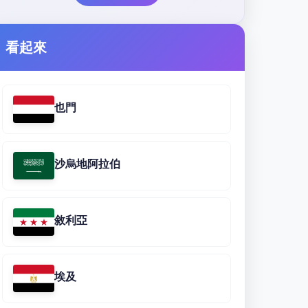
看起來
也門
沙烏地阿拉伯
敘利亞
埃及