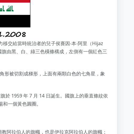
交給當時統治者的兒子侯賽因-本-阿里（Hijaz
。該國旗由黑、白、綠三色橫條構成，左側有一個紅色三
變 - 三角形被切割成梯形，上面有兩顆白色的七角星，象
 1959 年 7 月 14 日誕生。國旗上的垂直條紋依
陽和一個黃色圓圈。
蘭教阿拉伯人的旗幟，也是伊拉克阿拉伯人的旗幟；