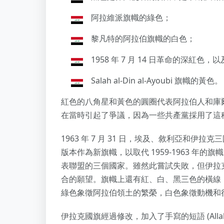
阿拉維派旗幟的綠色；
黎凡特的阿拉伯旗幟的白色；
1958 年 7 月 14 日革命的深紅
Salah al-Din al-Ayoubi 旗幟的黃色。
紅色的八角星和黃色的圓圈代表阿拉伯人和庫
在當時引起了爭議，因為一些共產黨採用了這
1963 年 7 月 31 日，埃及、敘利亞和
版本作為新旗幟，以取代 1959-1963 年
表聯盟的三個國家。雖然此嘗試失敗，但伊拉
合的願望。旗幟上還有紅、白、黑三色的橫線
綠色象徵阿拉伯領土的繁榮，白色象徵動機和
伊拉克國旗經過修改，加入了手寫的短語 (Allahu 