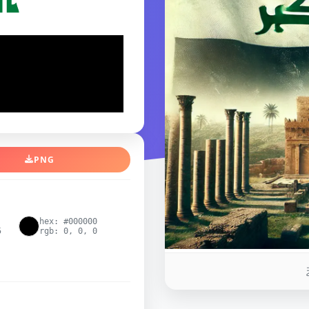
PNG
hex: #000000
5
rgb: 0, 0, 0