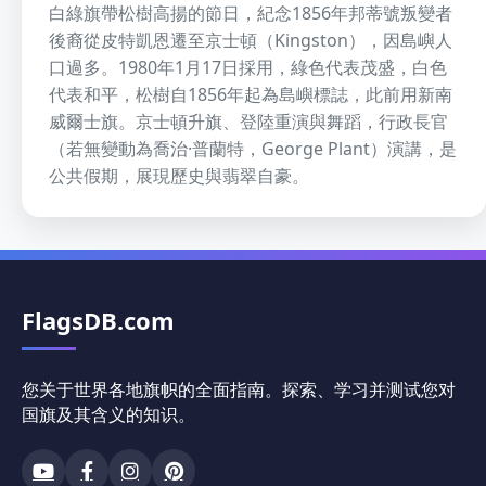
白綠旗帶松樹高揚的節日，紀念1856年邦蒂號叛變者
後裔從皮特凱恩遷至京士頓（Kingston），因島嶼人
口過多。1980年1月17日採用，綠色代表茂盛，白色
代表和平，松樹自1856年起為島嶼標誌，此前用新南
威爾士旗。京士頓升旗、登陸重演與舞蹈，行政長官
（若無變動為喬治·普蘭特，George Plant）演講，是
公共假期，展現歷史與翡翠自豪。
FlagsDB.com
您关于世界各地旗帜的全面指南。探索、学习并测试您对
国旗及其含义的知识。