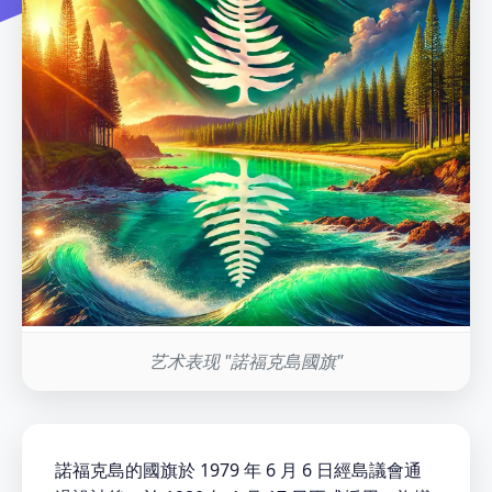
艺术表现 "諾福克島國旗"
諾福克島的國旗於 1979 年 6 月 6 日經島議會通