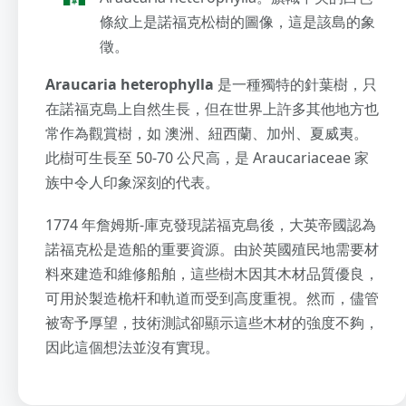
條紋上是諾福克松樹的圖像，這是該島的象
徵。
Araucaria heterophylla
是一種獨特的針葉樹，只
在諾福克島上自然生長，但在世界上許多其他地方也
常作為觀賞樹，如 澳洲、紐西蘭、加州、夏威夷。
此樹可生長至 50-70 公尺高，是 Araucariaceae 家
族中令人印象深刻的代表。
1774 年詹姆斯-庫克發現諾福克島後，大英帝國認為
諾福克松是造船的重要資源。由於英國殖民地需要材
料來建造和維修船舶，這些樹木因其木材品質優良，
可用於製造桅杆和軌道而受到高度重視。然而，儘管
被寄予厚望，技術測試卻顯示這些木材的強度不夠，
因此這個想法並沒有實現。