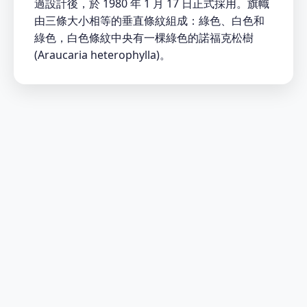
過設計後，於 1980 年 1 月 17 日正式採用。旗幟
由三條大小相等的垂直條紋組成：綠色、白色和
綠色，白色條紋中央有一棵綠色的諾福克松樹
(Araucaria heterophylla)。