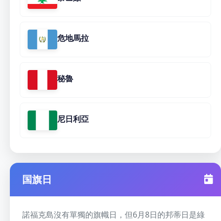
危地馬拉
秘魯
尼日利亞
国旗日
諾福克島沒有單獨的旗幟日，但6月8日的邦蒂日是綠