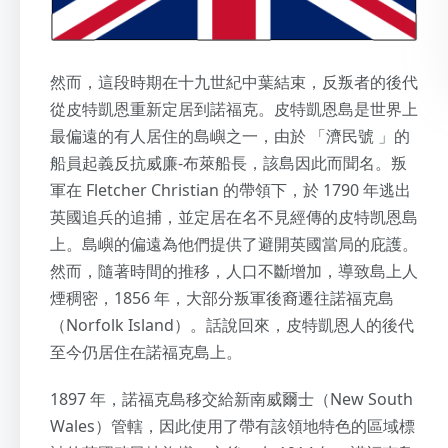
然而，這段時期在十九世紀中葉結束，反叛者的後代
從皮特凱恩重新定居到諾福克。皮特凱恩島是世界上
最偏遠的有人居住的島嶼之一，由於 「濟民號 」的
船員起義反抗威廉-布萊船長，該島因此而聞名。叛
軍在 Fletcher Christian 的帶領下，於 1790 年逃出
英國追兵的追捕，並定居在名不見經傳的皮特凯恩島
上。島嶼的偏遠為他們提供了避開英國當局的庇護。
然而，隨著時間的推移，人口不斷增加，導致島上人
煙稠密，1856 年，大部分叛軍後裔遷往諾福克島
（Norfolk Island）。話說回來，皮特凱恩人的後代
至今仍居住在諾福克島上。
1897 年，諾福克島移交給新南威爾士（New South
Wales）管轄，因此使用了帶有該領地特色的區域標