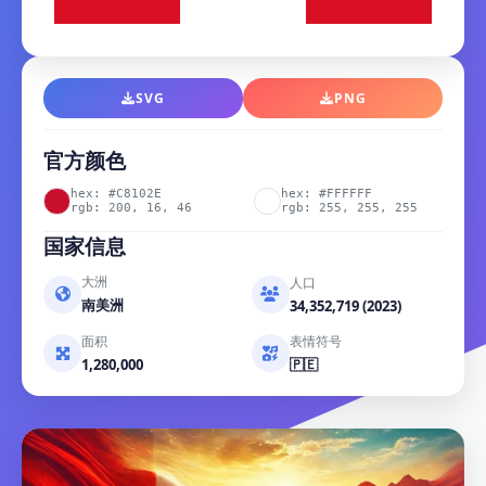
SVG
PNG
官方颜色
hex: #C8102E
hex: #FFFFFF
rgb: 200, 16, 46
rgb: 255, 255, 255
国家信息
大洲
人口
南美洲
34,352,719 (2023)
面积
表情符号
1,280,000
🇵🇪