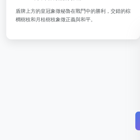
盾牌上方的皇冠象徵秘魯在戰鬥中的勝利，交錯的棕
櫚樹枝和月桂樹枝象徵正義與和平。