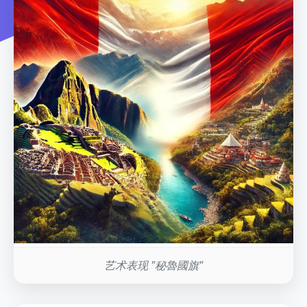
艺术表现 "秘魯國旗"