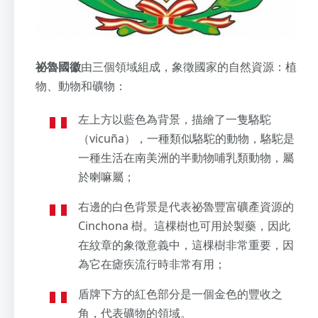
祕魯國徽
由三個領域組成，象徵國家的自然資源：植
物、動物和礦物：
左上方以藍色為背景，描繪了一隻駱駝
（vicuña），一種類似駱駝的動物，駱駝是
一種生活在南美洲的半動物哺乳類動物，屬
於喇嘛屬；
右邊的白色背景是代表祕魯豐富礦產資源的
Cinchona 樹。這棵樹也可用於製藥，因此
在紋章的象徵意義中，這棵樹非常重要，因
為它在瘧疾流行時非常有用；
盾牌下方的紅色部分是一個金色的豐收之
角，代表礦物的領域。