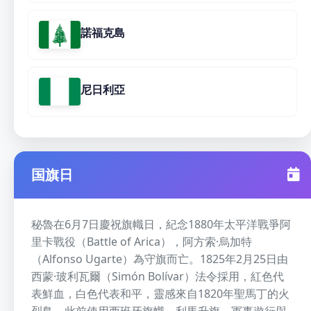
諾福克島
尼日利亞
国旗日
秘魯在6月7日慶祝旗幟日，紀念1880年太平洋戰爭阿
里卡戰役（Battle of Arica），阿方索·烏加特
（Alfonso Ugarte）為守旗而亡。1825年2月25日由
西蒙·玻利瓦爾（Simón Bolívar）法令採用，紅色代
表鮮血，白色代表和平，靈感來自1820年聖馬丁的火
烈鳥，此前使用西班牙旗幟。利馬升旗、軍事遊行與