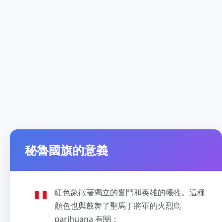
秘魯國旗的意義
紅色象徵著獨立的奮鬥和英雄的犧牲。這種
顏色也與鼓舞了聖馬丁將軍的火烈鳥
parihuana 有關；